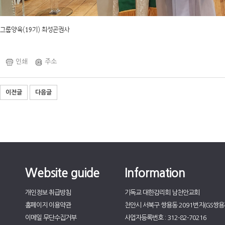
그룹양육(19기) 최성곤권사
인쇄
주소
이전글
다음글
Website guide
Information
개인정보 취급방침
기독교 대한감리회 남천안교회
홈페이지 이용약관
천안시 서북구 쌍용동 2091번지(GS쌍용자
이메일 무단수집거부
사업자등록번호 : 312-82-70216