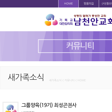
HOME
믿음의집
(사)청
커뮤니티
새가족소식
새가족소식 < 커뮤니티 < HOME
그룹양육(19기) 최성곤권사