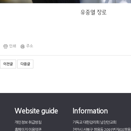
유중열 장로
인쇄
주소
이전글
다음글
Website guide
Information
개인정보 취급방침
기독교 대한감리회 남천안교회
홈페이지 이용약관
천안시 서북구 쌍용동 2091번지(GS쌍용자