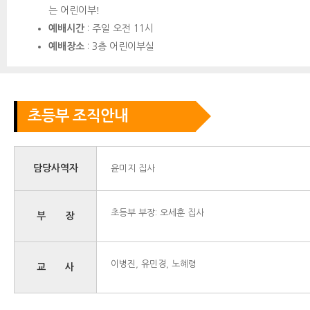
는 어린이부
!
예배시간
: 주일 오전 11시
예배장소
: 3층 어린이부실
초등부 조직안내
담당사역자
윤미지 집사
초등부 부장: 오세훈 집사
부 장
이병진, 유민경, 노혜령
교 사