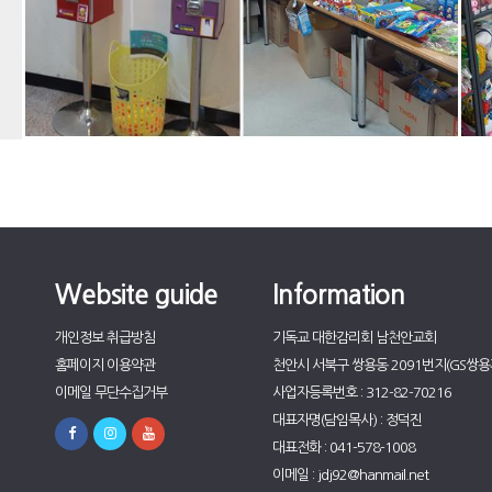
Website guide
Information
개인정보 취급방침
기독교 대한감리회 남천안교회
홈페이지 이용약관
천안시 서북구 쌍용동 2091번지(GS쌍용자
이메일 무단수집거부
사업자등록번호 : 312-82-70216
대표자명(담임목사) : 정덕진
대표전화 : 041-578-1008
이메일 : jdj92@hanmail.net