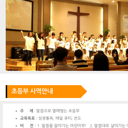
초등부 사역안내
주 제
:
말씀으로 열매맺는 초등부
​교육목표 :
성경통독
,
매일 큐티
,
전도
​비 전 :
1.
말씀을 알아가는 어린이부
! 2.
말씀대로 살아가는 