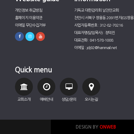
개인정보 취급방침
기독교 대한감리회 남천안교회
홈페이지 이용약관
천안시 서북구 쌍용동 2091번지(GS쌍용자
이메일 무단수집거부
사업자등록번호 : 312-82-70216
대표자명(담임목사) : 정덕진
대표전화 : 041-578-1008
이메일 : jdj92@hanmail.net
Quick menu
교회소개
예배안내
상담/문의
오시는길
DESIGN BY
ONWEB