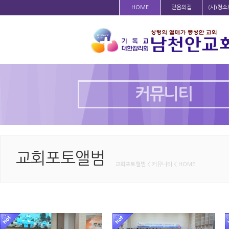
HOME
믿음의집
(사)청
커뮤니티
교회포토앨범
교회포토앨범 < 커뮤니티 < HOME