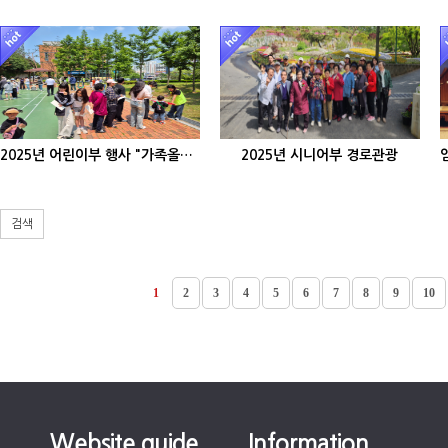
2025년 어린이부 행사 "가족올림픽"
2025년 시니어부 경로관광
검색
1
2
3
4
5
6
7
8
9
10
Website guide
Information