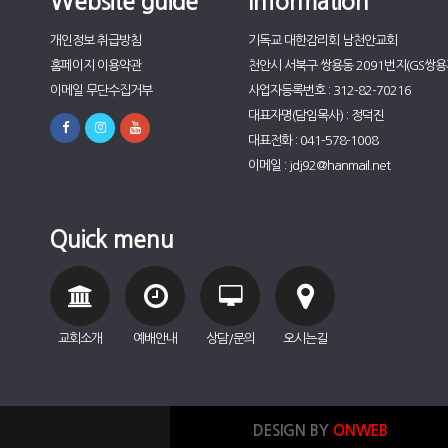
Website guide
Information
개인정보 취급방침
기독교 대한감리회 남천안교회
홈페이지 이용약관
천안시 서북구 쌍용동 2091번지(GS쌍용자
이메일 무단수집거부
사업자등록번호 : 312-82-70216
대표자명(담임목사) : 정덕진
대표전화 : 041-578-1008
이메일 : jdj92@hanmail.net
Quick menu
교회소개
예배안내
상담/문의
오시는길
DESIGN BY
ONWEB