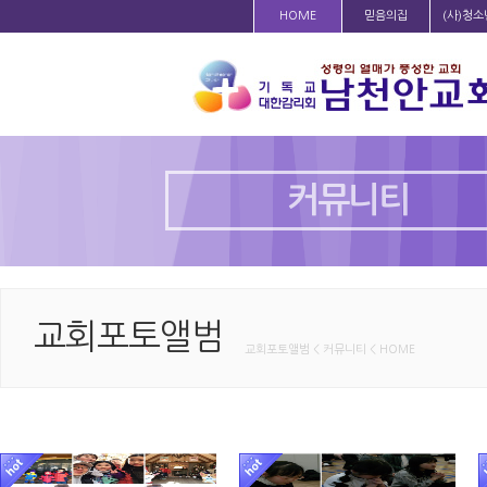
HOME
믿음의집
(사)청
커뮤니티
교회포토앨범
교회포토앨범 < 커뮤니티 < HOME