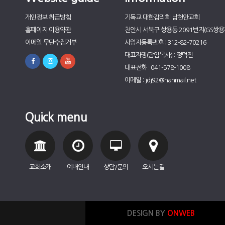
개인정보 취급방침
기독교 대한감리회 남천안교회
홈페이지 이용약관
천안시 서북구 쌍용동 2091번지(GS쌍용자
이메일 무단수집거부
사업자등록번호 : 312-82-70216
대표자명(담임목사) : 정덕진
대표전화 : 041-578-1008
이메일 : jdj92@hanmail.net
Quick menu
교회소개
예배안내
상담/문의
오시는길
DESIGN BY
ONWEB