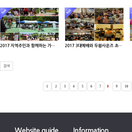
2017 지역주민과 함께하는 가족운동회
2017 3대예배와 두왑사운즈 초청공연
검색
1
2
3
4
5
6
7
8
9
10
Website guide
Information