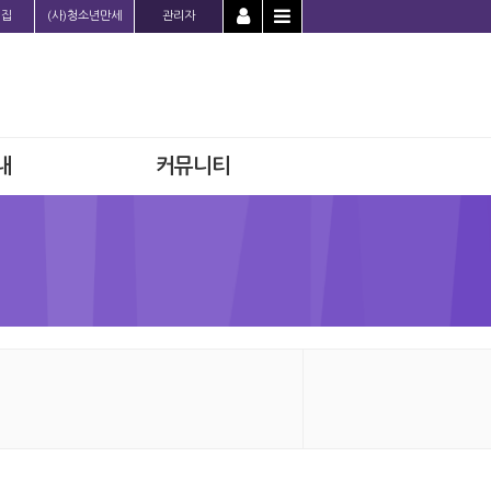
의집
(사)청소년만세
관리자
내
커뮤니티