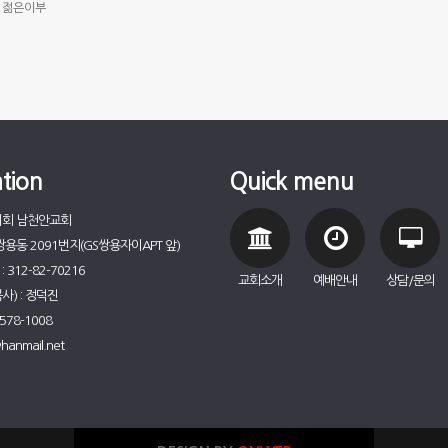
젊은이부
tion
Quick menu
리회 남천안교회
용동 2091번지(GS쌍용자이APT 앞)
312-82-70216
교회소개
예배안내
상담/문의
) : 정덕진
578-1008
hanmail.net