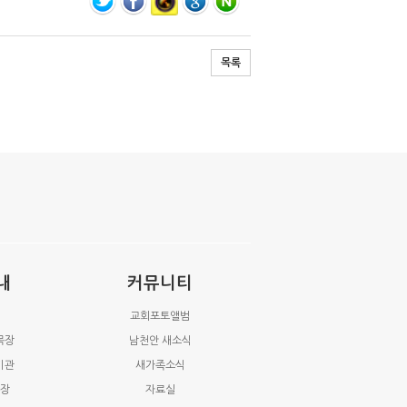
목록
내
커뮤니티
교회포토앨범
목장
남천안 새소식
기관
새가족소식
업장
자료실