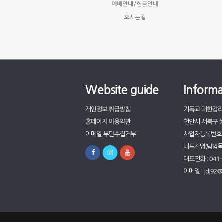
예배안내/헌금안내
오시는길
Website guide
Informa
개인정보 취급방침
기독교 대한감
홈페이지 이용약관
천안시 서북구 쌍
이메일 무단수집거부
사업자등록번호 : 
대표자명(담임목사
대표전화 : 041-
이메일 : jdj92@