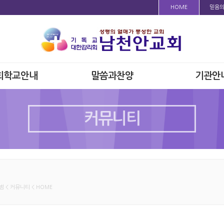
HOME
믿음
회학교안내
말씀과찬양
기관안
커뮤니티
 < 커뮤니티 < HOME