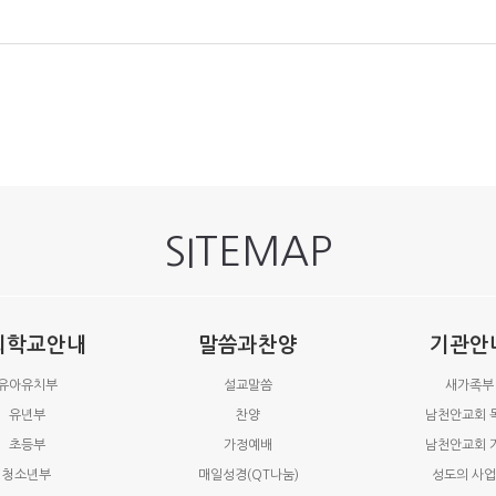
SITEMAP
회학교안내
말씀과찬양
기관안
유아유치부
설교말씀
새가족부
유년부
찬양
남천안교회 
초등부
가정예배
남천안교회 
청소년부
매일성경(QT나눔)
성도의 사