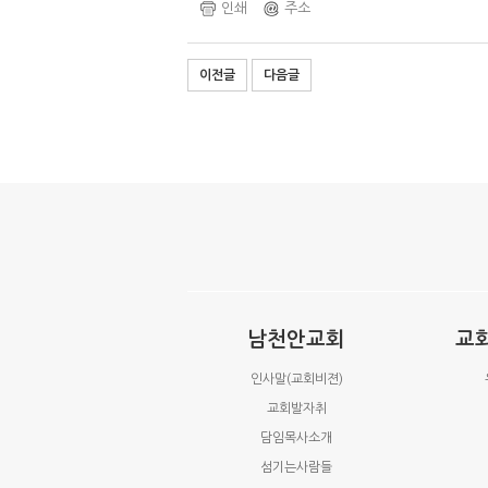
인쇄
주소
이전글
다음글
남천안교회
교
인사말(교회비젼)
교회발자취
담임목사소개
섬기는사람들